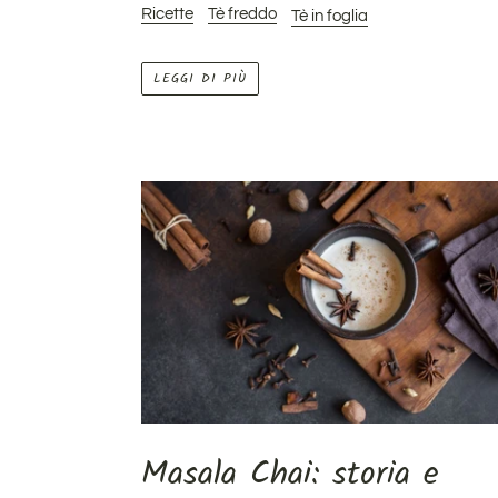
Ricette
Tè freddo
Tè in foglia
LEGGI DI PIÙ
Masala Chai: storia e