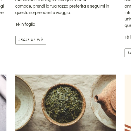
ggi
comodə, prendi la tua tazza preferita e seguimi in
ant
re
questo sorprendente viaggio.
int
uni
Tè in foglia
que
Tè 
LEGGI DI PIÙ
L