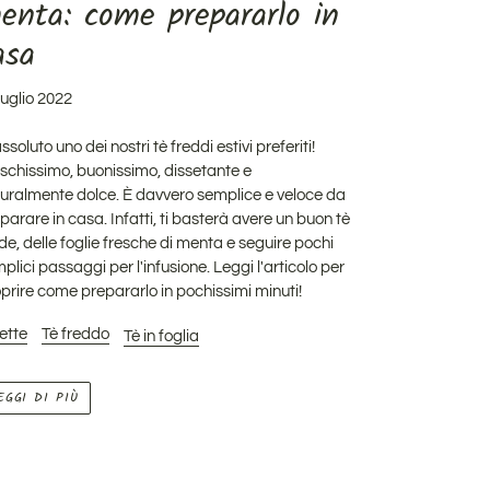
enta: come prepararlo in
asa
luglio 2022
assoluto uno dei nostri tè freddi estivi preferiti!
schissimo, buonissimo, dissetante e
uralmente dolce. È davvero semplice e veloce da
parare in casa. Infatti, ti basterà avere un buon tè
de, delle foglie fresche di menta e seguire pochi
plici passaggi per l'infusione. Leggi l'articolo per
prire come prepararlo in pochissimi minuti!
ette
Tè freddo
Tè in foglia
EGGI DI PIÙ