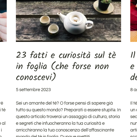
23 fatti e curiosità sul tè
I
in foglia (che forse non
e
conoscevi)
d
5 settembre 2023
8 a
tè
Sei un amante del tè? O forse pensi di sapere già
Il 
 tè
tutto su questo mondo? Preparati a essere stupitə. In
un 
questo articolo troverai un assaggio di cultura, storia
sec
 al
e segreti che infuocheranno la tua curiosità e
num
i
arricchiranno la tua conoscenza dell'affascinante
art
n
mondo del tè in foglia. Dunque mettiti
sco