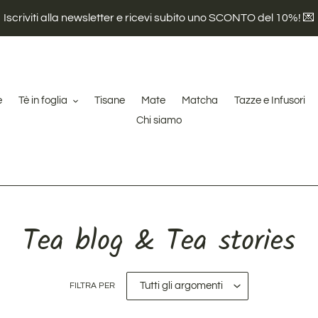
Iscriviti alla newsletter e ricevi subito uno SCONTO del 10%! 💌
e
Tè in foglia
Tisane
Mate
Matcha
Tazze e Infusori
Chi siamo
Tea blog & Tea stories
FILTRA PER