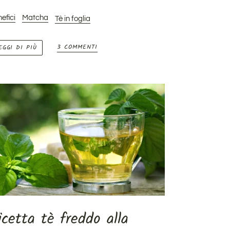
efici
Matcha
Tè in foglia
3 COMMENTI
EGGI DI PIÙ
icetta tè freddo alla