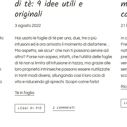
di tè: 9 idee utili e
m
originali
c
3 agosto 2022
21 
to
Hai usato le foglie di tè per una, due, tre o più
In 
infusioni ed è ora arrivato il momento di disfartene…
Fre
Ma aspetta, sei sicur* che non ti possano servire ad
nat
altro? Forse non sapevi, infatti, che l’utilità delle foglie
pre
di tè non si limita all’infusione in tazza, ma grazie alle
ver
:
loro proprietà intrinseche possono essere riutilizzate
sem
in tanti modi diversi, allungando così il loro ciclo di
sco
a.
vita e riducendo gli sprechi. Scopri come farlo!
Ric
Tè in foglia
L
2 COMMENTI
LEGGI DI PIÙ