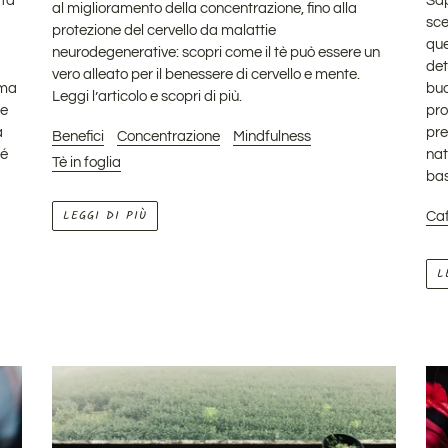
ata
Sap
al miglioramento della concentrazione, fino alla
sce
protezione del cervello da malattie
que
neurodegenerative: scopri come il tè può essere un
det
vero alleato per il benessere di cervello e mente.
 ma
buo
Leggi l’articolo e scopri di più.
se
pro
a
pre
Benefici
Concentrazione
Mindfulness
hé
nat
Tè in foglia
bas
LEGGI DI PIÙ
Caf
L