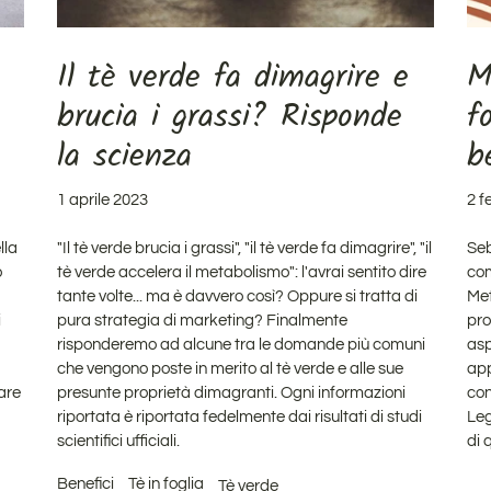
Il tè verde fa dimagrire e
M
brucia i grassi? Risponde
f
la scienza
b
1 aprile 2023
2 f
lla
"Il tè verde brucia i grassi", "il tè verde fa dimagrire", "il
Seb
o
tè verde accelera il metabolismo": l'avrai sentito dire
co
tante volte... ma è davvero così? Oppure si tratta di
Met
i
pura strategia di marketing? Finalmente
pro
risponderemo ad alcune tra le domande più comuni
asp
che vengono poste in merito al tè verde e alle sue
app
are
presunte proprietà dimagranti. Ogni informazioni
con
riportata è riportata fedelmente dai risultati di studi
Leg
scientifici ufficiali.
di 
Benefici
Tè in foglia
Tè verde