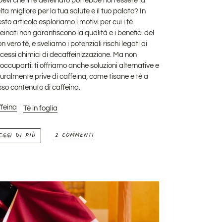
evi che il tè deteinato potrebbe non essere la
lta migliore per la tua salute e il tuo palato? In
sto articolo esploriamo i motivi per cui i tè
einati non garantiscono la qualità e i benefici del
n vero tè, e sveliamo i potenziali rischi legati ai
cessi chimici di decaffeinizzazione. Ma non
occuparti: ti offriamo anche soluzioni alternative e
uralmente prive di caffeina, come tisane e tè a
so contenuto di caffeina.
feina
Tè in foglia
2 COMMENTI
EGGI DI PIÙ