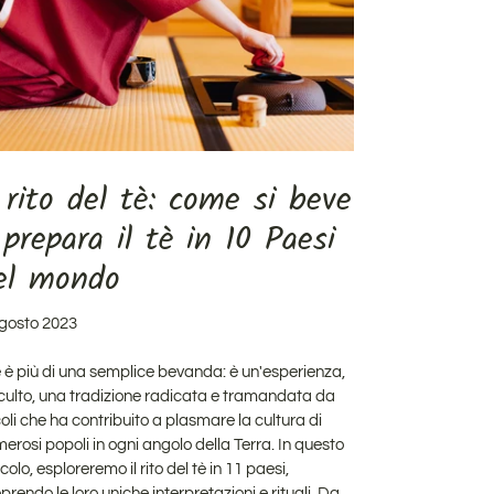
l rito del tè: come si beve
 prepara il tè in 10 Paesi
el mondo
gosto 2023
tè è più di una semplice bevanda: è un'esperienza,
culto, una
tradizione radicata e tramandata da
oli
che ha contribuito a plasmare la cultura di
erosi popoli in ogni angolo della Terra
. In questo
icolo, esploreremo il rito del tè in 11 paesi,
prendo le loro uniche interpretazioni e rituali. Da