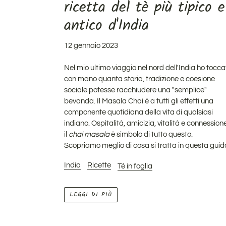
ricetta del tè più tipico e
antico d'India
12 gennaio 2023
Nel mio ultimo viaggio nel nord dell'India ho tocca
con mano quanta storia, tradizione e coesione
sociale potesse racchiudere una "semplice"
bevanda. Il Masala Chai è a tutti gli effetti una
componente
quotidiana della vita di qualsiasi
indiano
.
Ospitalità, amicizia, vitalità e connessione
il
chai masala
è simbolo di tutto questo.
Scopriamo meglio di cosa si tratta in questa guid
India
Ricette
Tè in foglia
LEGGI DI PIÙ