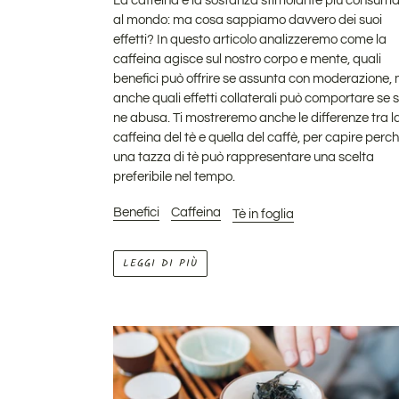
La caffeina è la sostanza stimolante più consum
al mondo: ma cosa sappiamo davvero dei suoi
effetti? In questo articolo analizzeremo come la
caffeina agisce sul nostro corpo e mente, quali
benefici può offrire se assunta con moderazione,
anche quali effetti collaterali può comportare se 
ne abusa. Ti mostreremo anche le differenze tra l
caffeina del tè e quella del caffè, per capire perc
una tazza di tè può rappresentare una scelta
preferibile nel tempo.
Benefici
Caffeina
Tè in foglia
LEGGI DI PIÙ