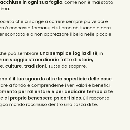
racchiuse in ogni sua foglia
, come non è mai stato
rima.
società che ci spinge a correre sempre più veloci e
n è concesso fermarsi, ci stiamo abituando a dare
er scontato e a non apprezzare il bello nelle piccole
 che può sembrare
una semplice foglia di tè
, in
è un
viaggio straordinario fatto di storie,
, culture, tradizioni.
Tutte da scoprire.
na è il tuo sguardo oltre la superficie delle cose
,
are a fondo e comprenderne i veri valori e benefici.
omento per rallentare e per dedicare tempo a te
e al proprio benessere psico-fisico
. È il racconto
ico mondo racchiuso dentro una tazza di tè.