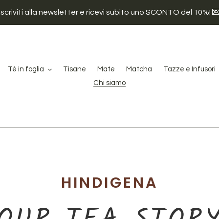
Iscriviti alla newsletter e ricevi subito uno SCONTO del 10%! 
Tè in foglia
Tisane
Mate
Matcha
Tazze e Infusori
Chi siamo
HINDIGENA