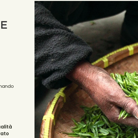
NE
ionando
ualità
vato