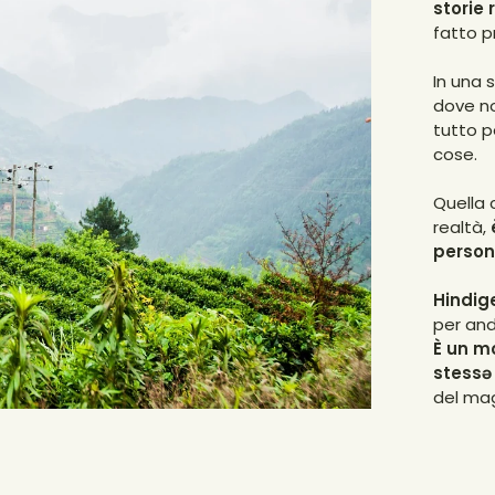
storie 
fatto p
In una 
dove no
tutto p
cose.
Quella
realtà,
persone
Hindige
per and
È un m
stessə
del mag