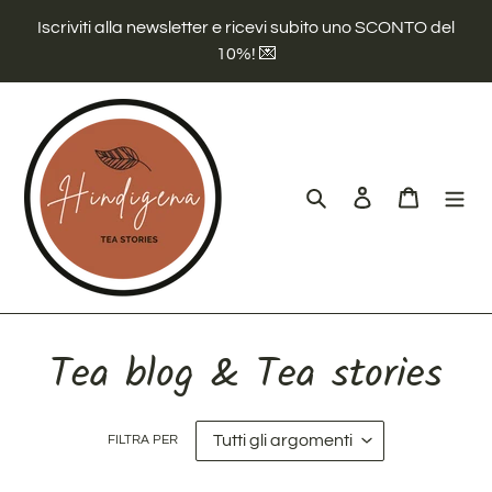
Vai
Iscriviti alla newsletter e ricevi subito uno SCONTO del
direttamente
10%! 💌
ai
contenuti
Cerca
Accedi
Carrello
Tea blog & Tea stories
FILTRA PER