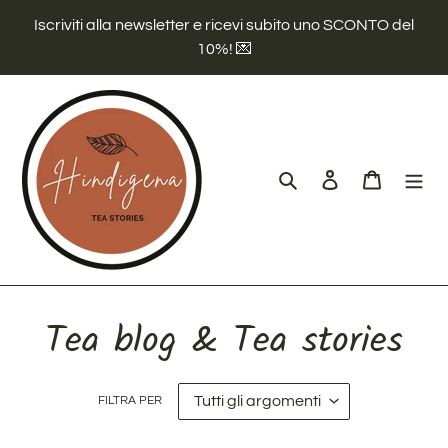
Vai
Iscriviti alla newsletter e ricevi subito uno SCONTO del
direttamente
10%! 💌
ai
contenuti
Cerca
Accedi
Carrello
Tea blog & Tea stories
FILTRA PER