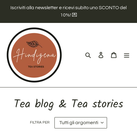
Vai
Iscriviti alla newsletter e ricevi subito uno SCONTO del
direttamente
10%! 💌
ai
contenuti
Cerca
Accedi
Carrello
Tea blog & Tea stories
FILTRA PER