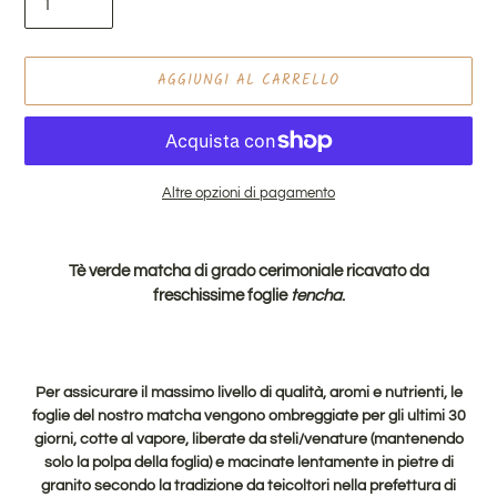
AGGIUNGI AL CARRELLO
Altre opzioni di pagamento
Inserimento
del
Tè verde matcha di grado cerimoniale ricavato da
prodotto
freschissime foglie
tencha
.
nel
carrello
Per assicurare il massimo livello di qualità, aromi e nutrienti, le
foglie del nostro matcha vengono ombreggiate per gli ultimi 30
giorni, cotte al vapore, liberate da steli/venature (mantenendo
solo la polpa della foglia
) e macinate lentamente in pietre di
granito secondo la tradizione da teicoltori nella prefettura di