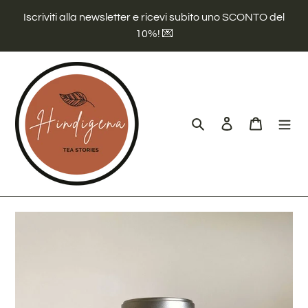
Vai
Iscriviti alla newsletter e ricevi subito uno SCONTO del
direttamente
10%! 💌
ai
contenuti
Cerca
Accedi
Carrello