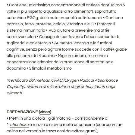
• Contiene un'altissima concentrazione di
antiossidanti (circa 5
volte in più rispetto a qualsiasi altro alimento*), soprattutto
catechine EGCg, dalle note proprietà anti-tumorali
•
Contiene
potassio, ferro, proteine, calcio, vitamina A e C
• Rinforza il
sistema immunitario •
Può aiutare a prevenire malattie
cardiovascolari
•
Consigliato per favorire l'abbassamento di
trigliceridi e colesterolo
•
Aumenta l'energia e le funzioni
cognitive, senza però agitare (come succede con il caffè), grazie
alla presenza di L-teanina
•
Migliora umore, memoria e
concentrazione stimolando la produzione di serotonina e
dopamina
•
Stimola il metabolismo.
*certificato dal metodo
ORAC
(Oxygen Radical Absorbance
Capacity), sistema di misurazione degli antiossidanti negli
alimenti.
PREPARAZIONE (
video
)
•
Metti in una ciotola 1
g di matcha = corrispondente a
1
chashaku
e mezzo o a circa metà cucchiaino (puoi usare un
colino nel versarlo in tazza così da evitare grumi);