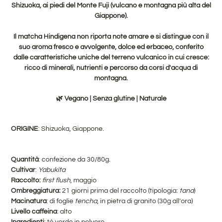
Shizuoka, ai piedi del Monte Fuji (vulcano e montagna più alta del
Giappone).
Il matcha Hindigena non riporta note amare e si distingue con il
suo aroma fresco e avvolgente, dolce ed erbaceo, conferito
dalle caratteristiche uniche del terreno vulcanico in cui cresce:
ricco di minerali, nutrienti e percorso da corsi d'acqua di
montagna.
🌿 V
egano | Senza glutine | Naturale
ORIGINE
: Shizuoka, Giappone.
Quantità
: confezione da 30/80g.
Cultivar
:
Yabukita
Raccolto:
first flush
, maggio
Ombreggiatura:
21 giorni prima del raccolto (tipologia:
tana
)
Macinatura
: di foglie
tencha
, in pietra di granito (30g all'ora)
Livello caffeina
: alto
Ingredienti
: tè verde in polvere