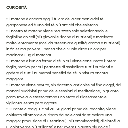
CURIOSITÀ
• Il matcha è ancora oggi il fulcro della cerimonia del tè
giapponese ed è uno dei tè più antichi che esistano
• Il nostro tè matcha viene realizzato solo selezionando le
foglioline apicali (più giovani e ricche di nutrienti) e macinate
molto lentamente (così da preservare qualità, aroma e nutrienti)
in finissima polvere... pensa che ci vuole circa un'ora per
macinare 30g di matcha!
•
Il matcha è l'unica forma di tè in cui viene consumata l'intera
foglia, motivo per cui permette di assimilare tutti i nutrienti e
godere di tutti i numerosi benefici del tè in misura ancora
maggiore.
•
Il matcha viene bevuto, sin da tempi antichissimi fino a oggi, dai
monaci buddhisti prima delle sessioni di meditazione, in quanto
promuove allo stesso tempo uno stato di rilassamento e
vigilanza, senza però agitare.
•
Durante circa gli ultimi 20-60 giorni prima del raccolto, viene
coltivato all'ombra e al riparo dal sole così da stimolare una
maggior produzione di L-teanina (= più amminoacidi), di clorofilla
(= color verde più brillante) e per avere un gusto più dolce (=