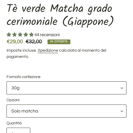
Tè verde Matcha grado
cerimoniale (Giappone)
44 recensioni
Prezzo
€29,00
Prezzo
€32,00
IN OFFERTA
scontato
di
Imposte incluse.
Spedizione
calcolata al momento del
listino
pagamento.
Formato confezione
Opzioni
Quantità