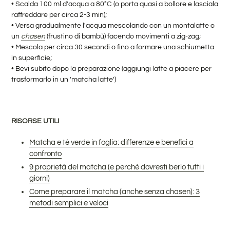
•
Scalda 100 ml d'acqua a 80°C (o porta quasi a bollore e lasciala
raffreddare per circa 2-3 min);
•
Versa gradualmente l'acqua mescolando con un montalatte o
un
chasen
(frustino di bambù) facendo movimenti a zig-zag;
•
Mescola per circa 30 secondi o fino a formare una schiumetta
in superficie;
•
Bevi subito dopo la preparazione (aggiungi latte a piacere per
trasformarlo in un 'matcha latte')
RISORSE UTILI
Matcha e tè verde in foglia: differenze e benefici a
confronto
9 proprietà del matcha (e perché dovresti berlo tutti i
giorni)
Come preparare il matcha (anche senza chasen): 3
metodi semplici e veloci