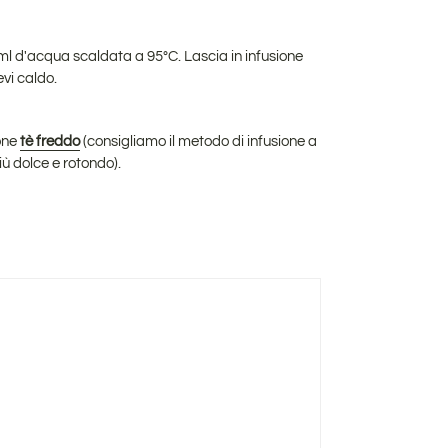
0ml d'acqua scaldata a 95°C. Lascia in infusione
evi caldo.
one
tè freddo
(consigliamo il metodo di infusione a
iù dolce e rotondo).