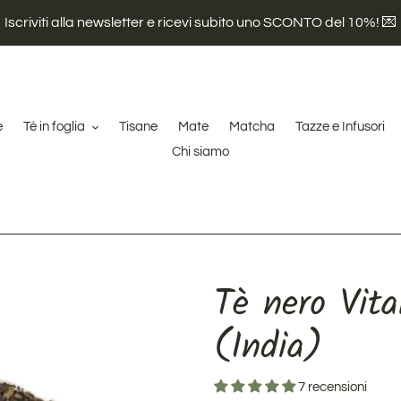
Iscriviti alla newsletter e ricevi subito uno SCONTO del 10%! 💌
e
Tè in foglia
Tisane
Mate
Matcha
Tazze e Infusori
Chi siamo
Tè nero Vit
(India)
7 recensioni