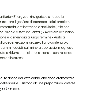
nitario • Energizza, rinvigorisce e riduce la
trattare il gonfiore di stomaco e altri problemi
ammatoria, antibatterica e antivirale (utile per
l di gola e stati influenzali) • Accelera le funzioni
zione e la memoria a lungo termine • Aiuta a
alla degenerazione grazie all'alto contenuto di
li, amminoacidi, sali minerali, potassio, magnesio
uta a ridurre stati di stress e ansia, controllando
one dello stress").
al tè anche del latte caldo
, che dona cremosità e
 delle spezie. Esistono alcune preparazioni diverse
o
, in 3 versioni.