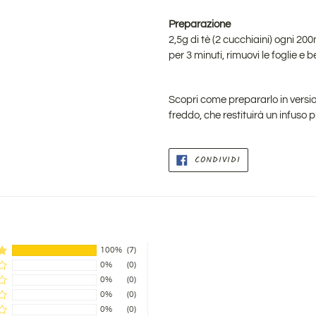
Preparazione
2,5g di tè (2 cucchiaini) ogni 20
per 3 minuti, rimuovi le foglie e b
Scopri come prepararlo in versi
freddo, che restituirà un infuso p
CONDIVIDI
CONDIVIDI
SU
FACEBOOK
100%
(7)
0%
(0)
0%
(0)
0%
(0)
0%
(0)