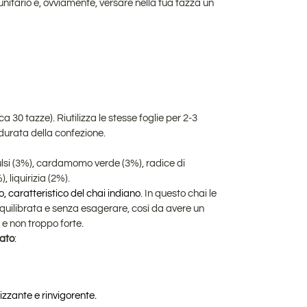
unitario e, ovviamente, versare nella tua tazza un
rca 30 tazze)
. Riutilizza le stesse foglie per 2-3
 durata della confezione.
tulsi (3%), cardamomo verde (3%), radice di
, liquirizia (2%).
o, caratteristico del chai indiano
. In questo chai le
quilibrata e senza esagerare, così da avere un
e non troppo forte.
iato
:
izzante e rinvigorente.