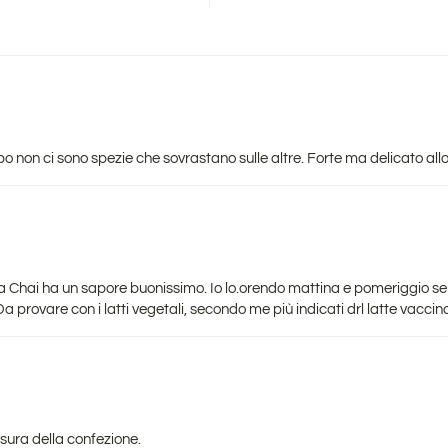
po non ci sono spezie che sovrastano sulle altre. Forte ma delicato all
a Chai ha un sapore buonissimo. Io lo.orendo mattina e pomeriggio senz
 provare con i latti vegetali, secondo me più indicati drl latte vaccino
usura della confezione.