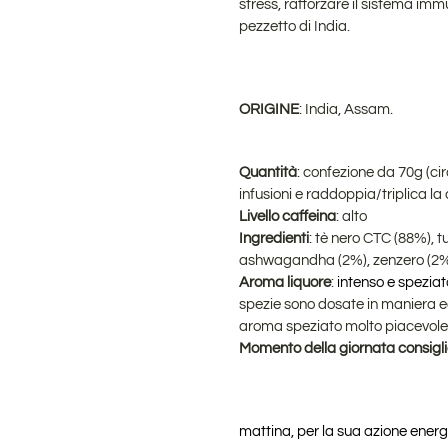
stress, rafforzare il sistema imm
pezzetto di India.
ORIGINE
: India, Assam.
Quantità
: confezione da 70g (ci
infusioni e raddoppia/triplica la
Livello caffeina
: alto
Ingredienti
: tè nero CTC (88%), 
a
shwagandha (2%)
, zenzero (2%)
Aroma liquore
:
intenso e speziat
spezie sono dosate in maniera e
aroma speziato molto piacevole 
Momento della giornata consigl
mattina, per la sua azione energ