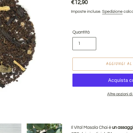
Prezzo
€12,90
di
Imposte incluse.
Spedizione
calco
listino
Quantità
AGGIUNGI AL
Altre opzioni 
Inserimento
del
prodotto
nel
Il Vital Masala Chai è
un assaggio
carrello