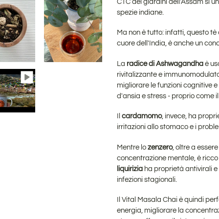
CTC dei giardini dell'Assam si unis
spezie indiane.
Ma non è tutto: infatti, questo tè
cuore dell'India, è anche un con
La
radice di Ashwagandha
è us
rivitalizzante e immunomodulato
migliorare le funzioni cognitive e
d'ansia e stress - proprio come i
Il
cardamomo
, invece, ha propr
irritazioni allo stomaco e i proble
Mentre lo
zenzero
, oltre a esse
concentrazione mentale, è ricco d
liquirizia
ha proprietà antivirali e
infezioni stagionali.
Il Vital Masala Chai è quindi pe
energia, migliorare la concentraz