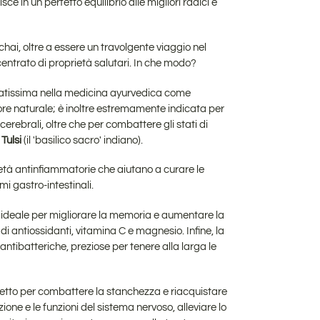
ce in un perfetto equilibrio alle migliori radici e
 chai, oltre a essere un travolgente viaggio nel
centrato di proprietà salutari. In che modo?
atissima nella medicina ayurvedica come
re naturale; è inoltre estremamente indicata per
 cerebrali, oltre che per combattere gli stati di
l
Tulsi
(il 'basilico sacro' indiano).
ietà antinfiammatorie che aiutano a curare le
mi gastro-intestinali.
re ideale per migliorare la memoria e aumentare la
i antiossidanti, vitamina C e magnesio. Infine, la
 antibatteriche, preziose per tenere alla larga le
rfetto per combattere la stanchezza e riacquistare
ione e le funzioni del sistema nervoso, alleviare lo