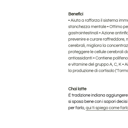
Benefici
• Aiuta a rafforza il sistema immu
stanchezza mentale • Ottimo per 
gastrointestinali • Azione antinfi
prevenire e curare raffreddore, ma
cerebrali, migliora la concentra
proteggere le cellule cerebrali d
antiossidanti • Contiene polifeno
e vitamine del gruppo A, C, K • Ai
la produzione di cortisolo ("l'orm
Chai latte
É tradizione indiana aggiungere 
si sposa bene con i sapori decisi
per farlo,
qui ti spiego come farl