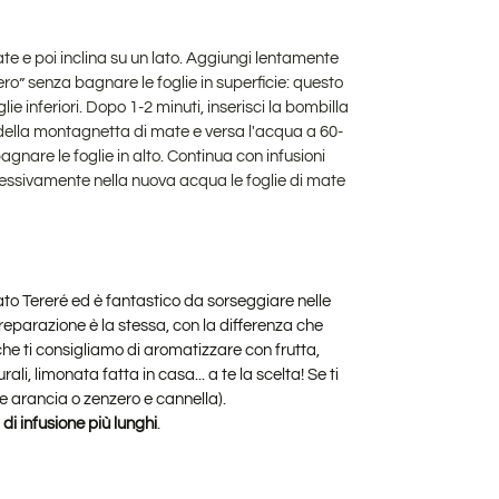
ate e poi inclina su un lato. Aggiungi lentamente
ero” senza bagnare le foglie in superficie: questo
ie inferiori. Dopo 1-2 minuti, inserisci la bombilla
o della montagnetta di mate e versa l'acqua a 60-
nare le foglie in alto. Continua con infusioni
ssivamente nella nuova acqua le foglie di mate
o Tereré ed è fantastico da sorseggiare nelle
reparazione è la stessa, con la differenza che
che ti consigliamo di aromatizzare con frutta,
rali, limonata fatta in casa... a te la scelta! Se ti
e arancia o zenzero e cannella).
di infusione più lunghi
.