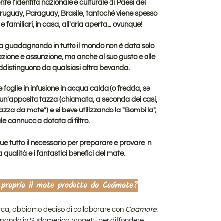
te l'identità nazionale e culturale di Paesi del
ruguay, Paraguay, Brasile, tantoché viene spesso
 familiari, in casa, all'aria aperta... ovunque!
a guadagnando in tutto il mondo non è data solo
azione e assunzione, ma anche al suo gusto e alle
addistinguono da qualsiasi altra bevanda.
 foglie in infusione in acqua calda (o fredda, se
di un'apposita tazza (chiamata, a seconda dei casi,
tazza da mate") e si beve utilizzando la "Bombilla",
e cannuccia dotata di filtro.
que tutto il necessario per preparare e provare in
 qualità e i fantastici benefici del mate.
 proprio il mate prodotto da Caámate
?
rca, abbiamo deciso di collaborare con
Caámate
:
uppando in Sudamerica progetti per diffondere