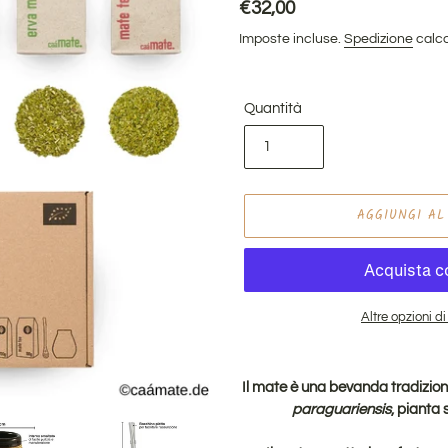
Prezzo
€32,00
di
Imposte incluse.
Spedizione
calco
listino
Quantità
AGGIUNGI AL
Altre opzioni 
Inserimento
del
Il mate è una bevanda tradizion
prodotto
paraguariensis
, pianta 
nel
carrello