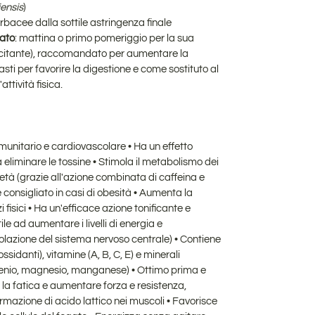
iensis
)
erbacee dalla sottile astringenza finale
iato
: mattina o primo pomeriggio per la sua
citante), raccomandato per aumentare la
sti per favorire la digestione e come sostituto al
ttività fisica.
immunitario e cardiovascolare
• Ha un effetto
 eliminare le tossine • Stimola il metabolismo dei
zietà (grazie all'azione combinata di caffeina e
consigliato in casi di obesità
• Aumenta la
 fisici
• Ha un'efficace azione tonificante e
le ad aumentare i livelli di energia e
olazione del sistema nervoso centrale)
•
Contiene
ssidanti),
vitamine (A, B, C, E) e minerali
 selenio, magnesio, manganese)
• Ottimo prima e
e la fatica e aumentare forza e resistenza,
 formazione di acido lattico nei muscoli • Favorisce