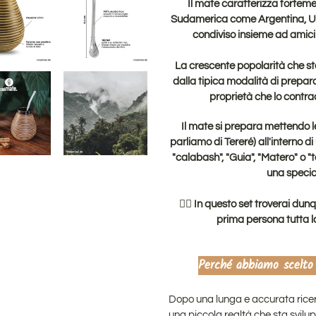
Il mate caratterizza fortemen
Sudamerica come
Argentina, U
condiviso
insieme ad amici e
La crescente popolarità che st
dalla tipica modalità di prepar
proprietà che lo contr
Il mate si prepara mettendo le
parliamo di Tereré) all'interno 
"calabash", "Guia", "Matero" o "
una special
👉🏻 In questo set troverai dun
prima persona tutta la
Perché abbiamo scelto
Dopo una lunga e accurata rice
una piccola realtà che sta svil