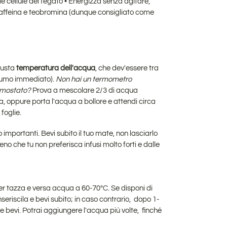
e cellule del fegato
•
Energizza senza agitare,
caffeina e teobromina (dunque consigliato come
giusta
temperatura dell'acqua
, che dev'essere tra
nsumo immediato).
Non hai un termometro
ermostato?
Prova a mescolare 2/3 di acqua
, oppure porta l'acqua a bollore e attendi circa
 foglie.
 importanti. Bevi subito il tuo mate, non lasciarlo
meno che tu non preferisca infusi molto forti e dalle
er tazza e versa acqua a 60-70ºC.
Se disponi di
nseriscila e bevi subito; in caso contrario, dopo 1-
te e bevi. Potrai aggiungere l'acqua più volte, finché