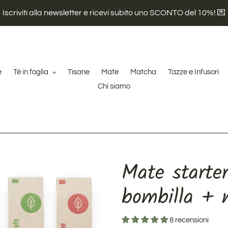
Iscriviti alla newsletter e ricevi subito uno SCONTO del 10%! 💌
e
Tè in foglia
Tisane
Mate
Matcha
Tazze e Infusori
Chi siamo
Mate starte
bombilla + 
8 recensioni