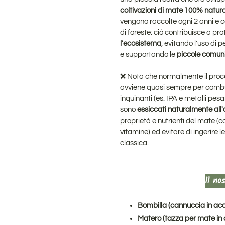
coltivazioni di mate 100% natural
vengono raccolte ogni 2 anni e co
di foreste: ciò contribuisce a pr
l'ecosistema
, evitando l'uso di p
e supportando le
piccole comuni
❌ Nota che normalmente il proc
avviene quasi sempre per combust
inquinanti (es. IPA e metalli pesa
sono
essiccati naturalmente all'
proprietà e nutrienti del mate (c
vitamine) ed evitare di ingerire 
classica.
Il no
Bombilla (cannuccia in accia
Matero (tazza per mate in