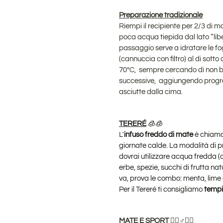
Preparazione tradizionale
Riempi il recipiente per 2/3 di m
poca acqua tiepida dal lato “lib
passaggio serve a idratare le fogl
(cannuccia con filtro) al di sott
70ºC, sempre cercando di non bag
successive, aggiungendo progre
asciutte dalla cima.
TERERÉ
🧊🧊
L'
infuso freddo di mate
è chiamat
giornate calde. La modalità di p
dovrai utilizzare acqua fredda (
erbe, spezie, succhi di frutta natu
va, prova le combo: menta, lime 
Per il Tereré ti consigliamo
tempi 
MATE E SPORT
⛹🏻♂️🏋🏻