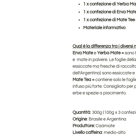
1 x confezione di Yerba Ma
1 x confezione di Erva Mat
1 x confezione di Mate Tee
Materiale informativo
Qual è la differenza tra i diversi
Erva Mate
e
Yerba Mate =
sono l
e mate in polvere. Le foglie dell
essiccate ma fresche di raccolto
dell’Argentina) sono essiccate e
Mate Tea =
contiene solo le fogl
infuso più forte. Consigliato per 
erbe e spezie a piacimento.
Quantità
: 300g (100g x 3 confezi
Origine
: Brasile e Argentina
Produttore:
Caámate
Livello caffeina
: medio-alto