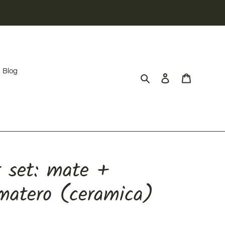
Blog
Cerca
Accedi
Carrello
r set: mate +
matero (ceramica)