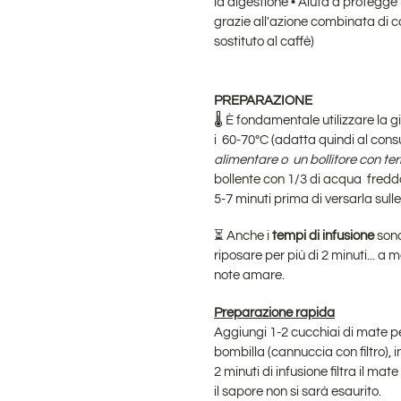
la digestione
•
Aiuta a protegge l
grazie all'azione combinata di 
sostituto al caffè)
PREPARAZIONE
🌡️ È fondamentale utilizzare la 
i 60-70ºC (adatta quindi al co
alimentare o un bollitore con t
bollente con 1/3 di acqua fredda
5-7 minuti prima di versarla sulle
⏳ Anche i
tempi di infusione
sono
riposare per più di 2 minuti... a 
note amare.
Preparazione rapida
Aggiungi 1-2 cucchiai di mate p
bombilla (cannuccia con filtro), i
2 minuti di infusione filtra il ma
il sapore non si sarà esaurito.