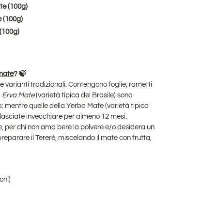
te (100g)
e (100g)
 (100g)
 mate
? 🍃
e varianti tradizionali. Contengono foglie, rametti
a
Erva Mate
(varietà tipica del Brasile) sono
; mentre quelle della Yerba Mate (varietà tipica
 lasciate invecchiare per almeno 12 mesi.
ie, per chi non ama bere la polvere e/o desidera un
preparare il Tereré, miscelando il mate con frutta,
oni)