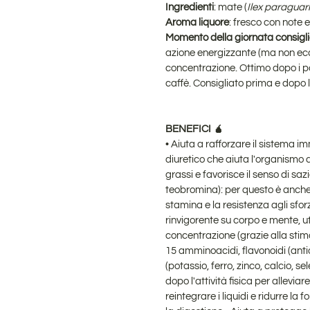
Ingredienti
: mate (
Ilex paraguar
Aroma liquore
: fresco con note 
Momento della giornata consigl
azione energizzante (ma non ec
concentrazione. Ottimo dopo i pa
caffè. Consigliato prima e dopo l'a
BENEFICI 🧉
• Aiuta a rafforzare il sistema 
diuretico che aiuta l'organismo a
grassi e favorisce il senso di sa
teobromina): per questo è anche 
stamina e la resistenza agli sforzi
rinvigorente su corpo e mente, uti
concentrazione (grazie alla stim
15 amminoacidi, flavonoidi (antio
(potassio, ferro, zinco, calcio,
dopo l'attività fisica per
alleviar
reintegrare i liquidi e ridurre la