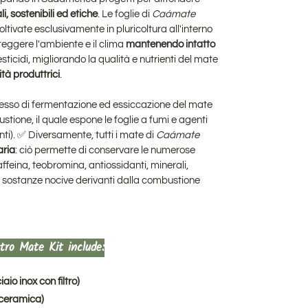
i, sostenibili ed etiche
. Le foglie di
Caámate
ltivate esclusivamente in pluricoltura all'interno
oteggere l'ambiente e il clima
mantenendo intatto
esticidi, migliorando la qualità e nutrienti del mate
tà produttrici
.
esso di fermentazione ed essiccazione del mate
ione, il quale espone le foglie a fumi e agenti
nti). ✅ Diversamente, tutti i mate di
Caámate
aria
: ciò permette di conservare le numerose
affeina, teobromina, antiossidanti, minerali,
le sostanze nocive derivanti dalla combustione
stro Mate Kit include:
io inox con filtro)
 ceramica)