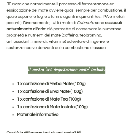
👉🏻 Nota che normalmente il processo di fermentazione ed
essiccazione del mate avviene quasi sempre per combustione, il
quale espone le foglie a fumi e agenti inquinanti (es. IPA e metalli
pesanti). Diversamente, tutti i mate di
Caámate
sono
essiccati
naturalmente all'aria
: ciò permette di conservare le numerose
proprietà e nutrienti del mate (caffeina, teobromina,
antiossidanti, minerali, vitamine) ed evitare di ingerire le
sostanze nocive derivanti dalla combustione classica.
Il nostro 'set degustazione mate' include:
1 x confezione di Yerba Mate (100g)
1 x confezione di Erva Mate (100g)
1 x confezione di Mate Tea (100g)
1 x confezione di Mate tostato (100g)
Materiale informativo
Qual è la differenza tra i diversi mate
? 🍃