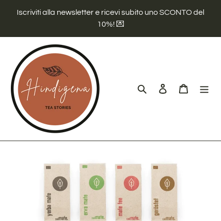
Vai
Iscriviti alla newsletter e ricevi subito uno SCONTO del
direttamente
10%! 💌
ai
contenuti
Cerca
Accedi
Carrello