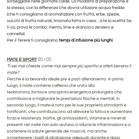
sorseggiare nelle giornate calde. La modalità di preparazione è
la stessa, con la differenza che dovrai utilizzare acqua fredda
(che ti consigliamo di aromatizzare con frutta, erbe, spezie,
succhi di frutta naturali, limonata fatta in casa... a te la scelta! Se
ti va, prova le combo: menta, lime e arancia o zenzero e
cannella).
Per il Tereré ti consigliamo
tempi di infusione più lunghi
.
MATE E SPORT
⛹🏻♂️🏋🏻
Ti sei mai chiestə come mai sempre più sportivi e atleti bevano il
mate?
Perché è la bevanda ideale pre e post-allenamento. In primo
luogo, il mate contiene caffeina che unita alla
teobromina, fornisce una spinta energetica prolungata che
contribuisce a migliorare le prestazioni fisiche e mentali. In
secondo luogo, il mate è noto per le sue proprietà stimolanti e
tonificanti, che contribuiscono ad alleviare la fatica e aumentare
forza e resistenza. Inoltre, gli antiossidanti, vitamine e minerali
presenti nel mate non solo aiutano a ridurre le infiammazioni e a
sostenere la salute generale dei muscoli, ma anche
a mantenere i livelli di idratazione adeguati durante e dopo