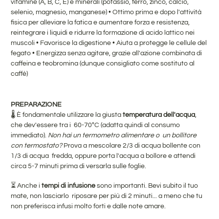
vitamine (A, B, C, E) e minerali (potassio, ferro, zinco, calcio,
selenio, magnesio, manganese)
• Ottimo prima e dopo l'attività
fisica per
alleviare la fatica e aumentare forza e resistenza,
reintegrare i liquidi e ridurre la formazione di acido lattico nei
muscoli • Favorisce la digestione
•
Aiuta a protegge le cellule del
fegato
•
Energizza senza agitare, grazie all'azione combinata di
caffeina e teobromina (dunque consigliato come sostituto al
caffè)
PREPARAZIONE
🌡️ È fondamentale utilizzare la giusta
temperatura dell'acqua
,
che dev'essere tra i 60-70ºC (adatta quindi al consumo
immediato).
Non hai un termometro alimentare o un bollitore
con termostato?
Prova a mescolare 2/3 di acqua bollente con
1/3 di acqua fredda, oppure porta l'acqua a bollore e attendi
circa 5-7 minuti prima di versarla sulle foglie.
⏳ Anche i
tempi di infusione
sono importanti. Bevi subito il tuo
mate, non lasciarlo riposare per più di 2 minuti... a meno che tu
non preferisca infusi molto forti e dalle note amare.