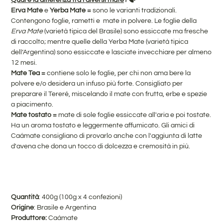
Erva Mate
e
Yerba Mate =
sono le varianti tradizionali.
Contengono foglie, rametti e mate in polvere. Le foglie della
Erva Mate
(varietà tipica del Brasile) sono essiccate ma fresche
di raccolto; mentre quelle della Yerba Mate (varietà tipica
dell’Argentina) sono essiccate e lasciate invecchiare per almeno
12 mesi.
Mate Tea =
contiene solo le foglie, per chi non ama bere la
polvere e/o desidera un infuso più forte. Consigliato per
preparare il Tereré, miscelando il mate con frutta, erbe e spezie
a piacimento.
Mate tostato =
mate di sole foglie essiccate all'aria e poi tostate.
Ha un aroma tostato e leggermente affumicato. Gli amici di
Caámate consigliano di provarlo anche con l'aggiunta di latte
d'avena che dona un tocco di dolcezza e cremosità in più.
Quantità
: 400g (100g x 4 confezioni)
Origine
: Brasile e Argentina
Produttore:
Caámate