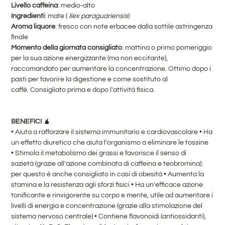
Livello caffeina
: medio-alto
Ingredienti
: mate (
Ilex paraguariensis
)
Aroma liquore
: fresco con note erbacee dalla sottile astringenza
finale
Momento della giornata consigliato
: mattina o primo pomeriggio
per la sua azione energizzante (ma non eccitante),
raccomandato per aumentare la concentrazione. Ottimo dopo i
pasti per favorire la digestione e come sostituto al
caffè. Consigliato prima e dopo l'attività fisica.
BENEFICI 🧉
• Aiuta a rafforzare il sistema immunitario e cardiovascolare
• Ha
un effetto diuretico che aiuta l'organismo a eliminare le tossine
• Stimola il metabolismo dei grassi e favorisce il senso di
sazietà (grazie all'azione combinata di caffeina e teobromina):
per questo è anche consigliato in casi di obesità
• Aumenta la
stamina e la resistenza agli sforzi fisici
• Ha un'efficace azione
tonificante e rinvigorente su corpo e mente, utile ad aumentare i
livelli di energia e concentrazione (grazie alla stimolazione del
sistema nervoso centrale)
•
Contiene flavonoidi (antiossidanti),