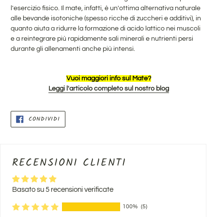
l'esercizio fisico. Il mate, infatti, è un'ottima alternativa naturale
alle bevande isotoniche (spesso ricche di zuccheri e additivi), in
quanto aiuta a ridurre la formazione di acido lattico nei muscoli
e a reintegrare più rapidamente sali minerali e nutrienti persi
durante gli allenamenti anche più intensi.
Vuoi maggiori info sul Mate?
Leggi l'articolo completo sul nostro blog
CONDIVIDI
CONDIVIDI
SU
FACEBOOK
RECENSIONI CLIENTI
Basato su 5 recensioni verificate
100%
(5)