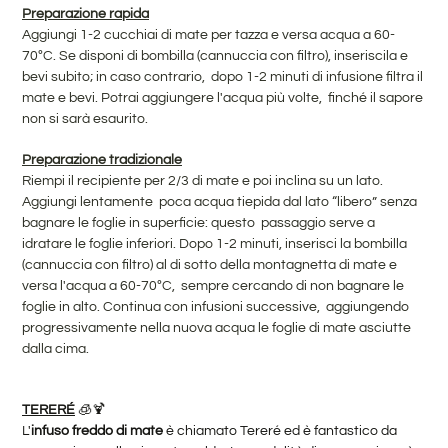
Preparazione rapida
Aggiungi 1-2 cucchiai di mate per tazza e versa acqua a 60-
70ºC.
Se disponi di bombilla (cannuccia con filtro), inseriscila e
bevi subito; in caso contrario, dopo 1-2 minuti di infusione filtra il
mate e bevi. Potrai aggiungere l'acqua più volte, finché il sapore
non si sarà esaurito.
Preparazione tradizionale
Riempi il recipiente per 2/3 di mate e poi inclina su un lato.
Aggiungi lentamente poca acqua tiepida dal lato “libero” senza
bagnare le foglie in superficie: questo passaggio serve a
idratare le foglie inferiori. Dopo 1-2 minuti, inserisci la bombilla
(cannuccia con filtro) al di sotto della montagnetta di mate e
versa l'acqua a 60-70ºC, sempre cercando di non bagnare le
foglie in alto. Continua con infusioni successive, aggiungendo
progressivamente nella nuova acqua le foglie di mate asciutte
dalla cima.
TERERÉ
🧊🍹
L'
infuso freddo di mate
è chiamato Tereré ed è fantastico da