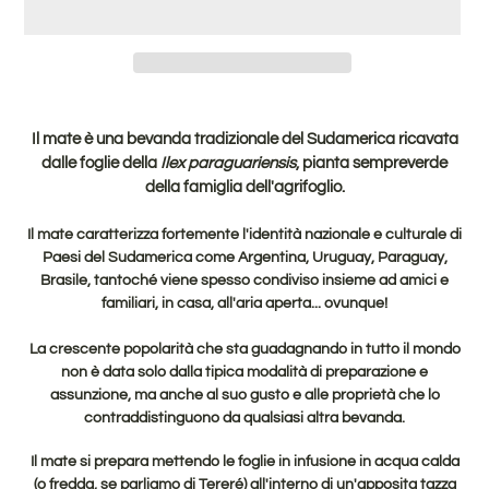
Inserimento
del
Il mate è una bevanda tradizionale del Sudamerica ricavata
prodotto
dalle foglie della
Ilex paraguariensis
, pianta sempreverde
nel
della famiglia dell'agrifoglio.
carrello
Il mate caratterizza fortemente l'identità nazionale e culturale di
Paesi del Sudamerica come
Argentina, Uruguay, Paraguay,
Brasile, tantoché viene spesso condiviso
insieme ad amici e
familiari, in casa, all'aria aperta... ovunque!
La crescente popolarità che sta guadagnando in tutto il mondo
non è data solo dalla tipica modalità di preparazione e
assunzione, ma anche al suo gusto e alle proprietà che lo
contraddistinguono da qualsiasi altra bevanda.
Il mate si prepara mettendo le foglie in infusione in acqua calda
(o fredda, se parliamo di Tereré) all'interno di un'apposita tazza