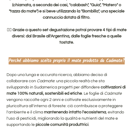
(chiamata, a seconda dei casi, "calabash", "Guia", "Matero" o
"tazza da mate") e si beve utilizzando la "Bombilla", una speciale
cannuccia dotata di filtro.
👉🏻 Grazie a questo set degustazione potrai provare 4 tipi di mate
diversi: dal Brasile all'Argentina, dalle foglie fresche a quelle
tostate.
Perché abbiamo scelto proprio il mate prodotto da Caámate
?
Dopo una lunga e accurata ricerca, abbiamo deciso di
collaborare con
Caámate
:
una piccola realtà che sta
sviluppando in Sudamerica progetti per diffondere
coltivazioni di
mate 100% naturali, sostenibili ed etiche
. Le foglie di
Caámate
vengono raccolte ogni 2 anni e coltivate esclusivamente in
pluricoltura all'interno di foreste: ciò contribuisce a proteggere
l'ambiente e il clima
mantenendo intatto l'ecosistema
, evitando
l'uso di pesticidi, migliorando la qualità e nutrienti del mate e
supportando le
piccole comunità produttrici
.