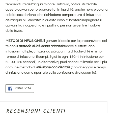
temperatura dell'acqua minore. Tuttavia, potrai utilizzabile
questo gaiwan per preparare tutti i tipi di tè, anche nero e oolong
ad alta ossidazione, che richiedono temperature di infusione
dell'acqua più elevate: in questo caso, ti basterà impugnare il
gaiwan tra il coperchio e il piattino per non avvertire il calore
della tazza.
METODI DI INFUSIONE:
il gaiwan è ideale
per la preparazione del
tè con il
metodo di infusione orientale
(dove si effettuano
infusioni multiple, utilizzando più quantità di foglie di tè e minor
tempo di infusione. Esempi: 5g di tè ogni 180ml in infusione per
60-90-120 secondi).
In alternativa, puoi anche utilizzarlo per il più
comune metodo di
infusione occidentale
(con dosaggio e tempi
di infusione come riportato sulla confezione di ciascun tè).
CONDIVIDI
CONDIVIDI
SU
FACEBOOK
RECENSIONI CLIENTI