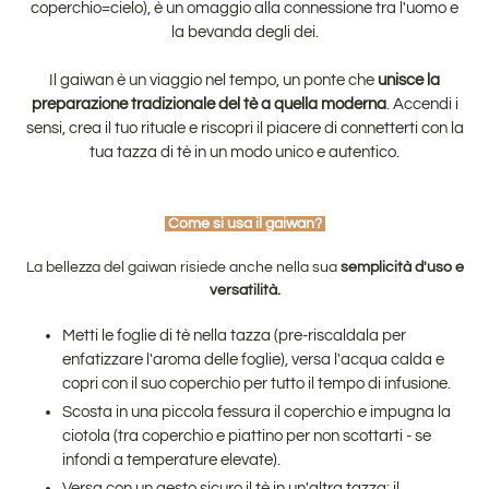
coperchio=cielo), è un omaggio alla connessione tra l'uomo e
la bevanda degli dei.
Il gaiwan è un viaggio nel tempo, un ponte che
unisce la
preparazione
tradizionale del tè a quella moderna
. Accendi i
sensi, crea il tuo rituale e riscopri il piacere di connetterti con la
tua tazza di tè in un modo unico e autentico.
Come si usa il gaiwan?
La bellezza del gaiwan risiede anche nella sua
semplicità d'uso e
versatilità.
Metti le foglie di tè nella tazza (pre-riscaldala per
enfatizzare l'aroma delle foglie), versa l'acqua calda e
copri con il suo coperchio per tutto il tempo di infusione.
Scosta in una piccola fessura il coperchio e impugna la
ciotola (tra coperchio e piattino per non scottarti - se
infondi a temperature elevate).
Versa con un gesto sicuro il tè in un'altra tazza: il