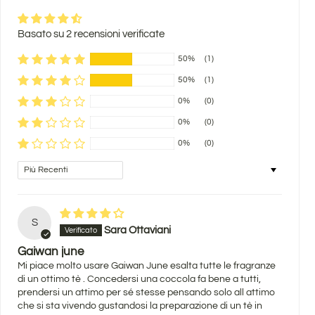
Basato su 2 recensioni verificate
50%
(1)
50%
(1)
0%
(0)
0%
(0)
0%
(0)
Sort by
S
Sara Ottaviani
Gaiwan june
Mi piace molto usare Gaiwan June esalta tutte le fragranze
di un ottimo tè . Concedersi una coccola fa bene a tutti,
prendersi un attimo per sé stesse pensando solo all attimo
che si sta vivendo gustandosi la preparazione di un tè in