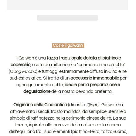
Inserimento
del
prodotto
Cos'è il gaiwan?
nel
carrello
Il Gaiwan è una
tazza tradizionale dotata di piattino e
coperchio
, usata da millenni
nella
"cerimonia cinese del tè"
(G
ong Fu Cha
) e tutt'oggi estremamente diffusa in Cina e nel
sud-est asiatico. Si tratta di un
accessorio immancabile
per
ogni ogni amante del tè,
ideale per la preparazione e
degustazione
della nostra bevanda preferita.
Originario della Cina antica
(dinastia
Qing
), il Gaiwan ha
attraversato i secoli, trasformandosi da semplice utensile a
simbolo di raffinatezza nella cerimonia cinese del tè. La sua
forma, ispirata alla purezza della natura e alla ricerca
dell'equilibrio tra i suoi elementi (piattino=terra, tazza=uomo,