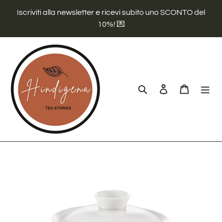
Vai
Iscriviti alla newsletter e ricevi subito uno SCONTO del
direttamente
10%! 💌
ai
contenuti
Cerca
Accedi
Carrello